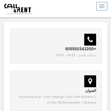
Toggle
navigation
+905550342200
ساعات العمل : 09:00 - 18:00
العنوان
Kayabaşı Mah. Gazi Yaşargil Cad. Park Mavera 2
A3 No:2M Başakşehir / İstanbul