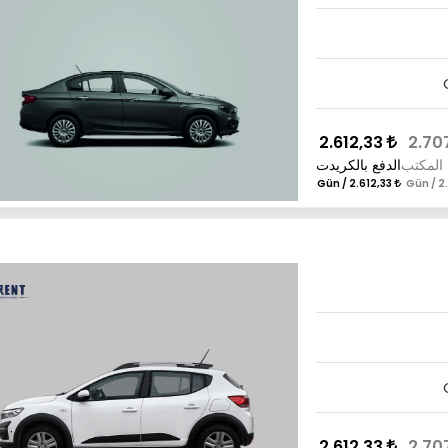
2.612,33
 المكتب
الدفع بالكريدت
2.612,33 / Gün
2.612,33