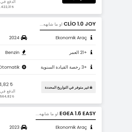
الدفع في 
2.422,31 / Gün
CLİO 1.0 JOY
او ما شابهه....
2024
Ekonomik Araç
+21 العمر
Benzin
+3 رخصة القيادة السنوية
Otomatik
2.564,82
غير متوفر في التواريخ المحددة
الدفع في
2.564,82 / Gün
EGEA 1.6 EASY
او ما شابهه....
2023
Ekonomik Araç