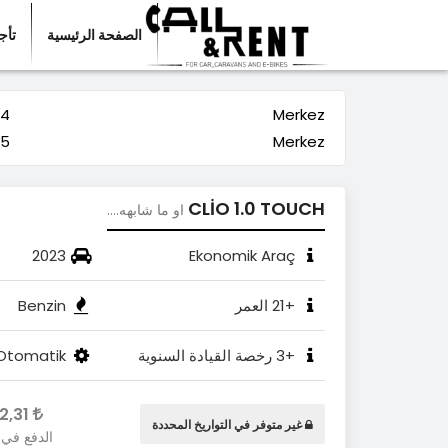
الصفحة الرئيسية
تأج
Merkez
24 صفر 
Merkez
25 صفر 
CLİO 1.0 TOUCH
او ما شابهه....
2023
Ekonomik Araç
+21 العمر
Benzin
+3 رخصة القيادة السنوية
Otomatik
2.422,31
غير متوفر في التواريخ المحددة
الدفع في 