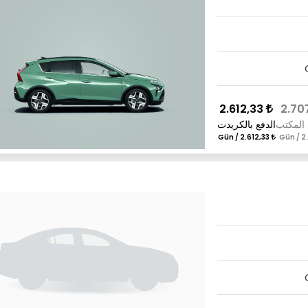
2.612,33
 المكتب
الدفع بالكريدت
2.612,33 / Gün