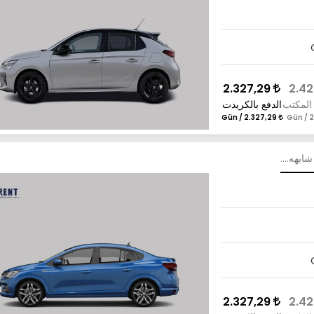
2.327,29
المكتب
الدفع بالكريدت
2.327,29 / Gün
شابهه....
2.327,29