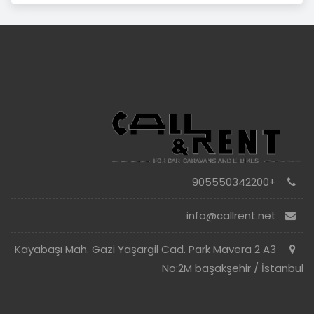
+905550342200
info@callrent.net
Kayabaşı Mah. Gazi Yaşargil Cad. Park Mavera 2 A3
No:2M başakşehir / İstanbul