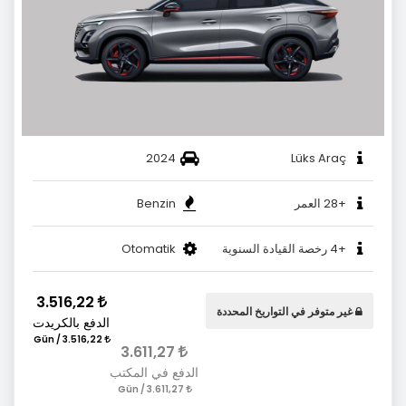
2024
Lüks Araç
+28 العمر
Benzin
+4 رخصة القيادة السنوية
Otomatik
3.516,22
غير متوفر في التواريخ المحددة
الدفع بالكريدت
3.516,22 / Gün
3.611,27
الدفع في المكتب
3.611,27 / Gün