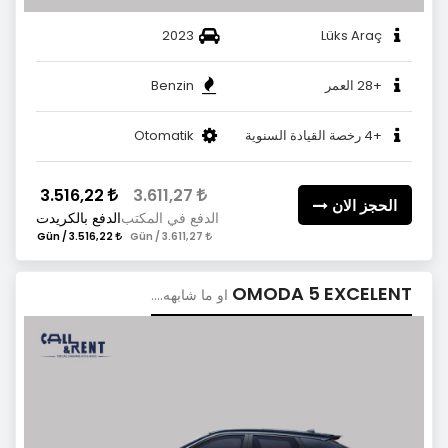
2023
Lüks Araç
+28 العمر
Benzin
+4 رخصة القيادة السنوية
Otomatik
3.516,22
3.611,27
الحجز الان
الدفع في المكتب
الدفع بالكريدت
3.516,22 / Gün
3.611,27 / Gün
OMODA 5 EXCELENT
او ما شابهه....