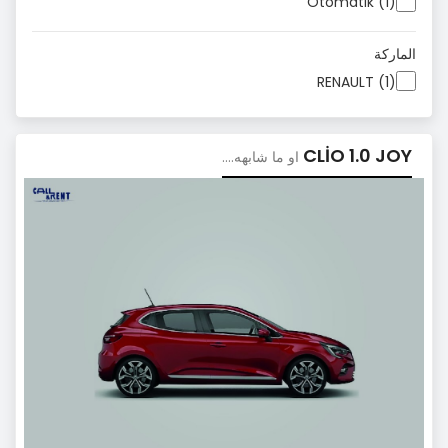
Otomatik (1)
الماركة
RENAULT (1)
CLİO 1.0 JOY
او ما شابهه....