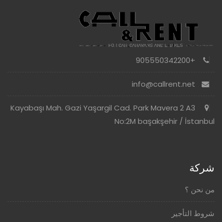
+905550342200
info@callrent.net
Kayabaşı Mah. Gazi Yaşargil Cad. Park Mavera 2 A3
No:2M başakşehir / İstanbul
شركة
من نحن ؟
شروط التأجير