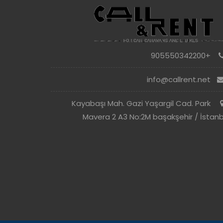
+905550342200
info@callrent.net
Kayabaşı Mah. Gazi Yaşargil Cad. Park
Mavera 2 A3 No:2M başakşehir / İstanb