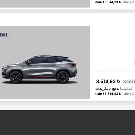
3.514,93 / Gün
3.514,93
 المكتب
الدفع بالكريدت
3.514,93 / Gün