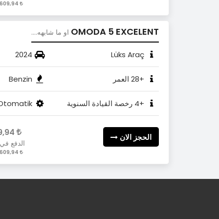
3.609,94 / Gün
OMODA 5 EXCELENT
او ما شابهه....
2024
Lüks Araç
+28 العمر
Benzin
+4 رخصة القيادة السنوية
Otomatik
3.609,94
الحجز الان
الدفع في
3.609,94 / Gün