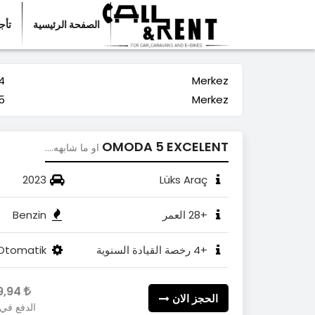
الصفحة الرئيسية
تأج
Merkez
24 صف
Merkez
25 صف
OMODA 5 EXCELENT
او ما شابهه....
2023
Lüks Araç
+28 العمر
Benzin
+4 رخصة القيادة السنوية
Otomatik
3.609,94
الحجز الان
الدفع في