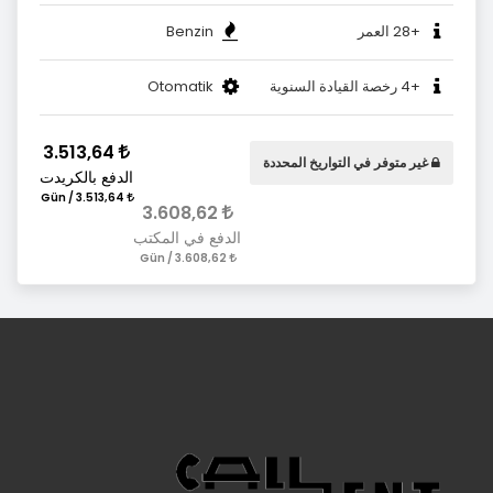
+28 العمر
Benzin
+4 رخصة القيادة السنوية
Otomatik
3.513,64
غير متوفر في التواريخ المحددة
الدفع بالكريدت
3.513,64 / Gün
3.608,62
الدفع في المكتب
3.608,62 / Gün