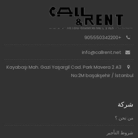
+905550342200
info@callrent.net
Kayabaşı Mah. Gazi Yaşargil Cad. Park Mavera 2 A3
No:2M başakşehir / İstanbul
شركة
من نحن ؟
شروط التأجير