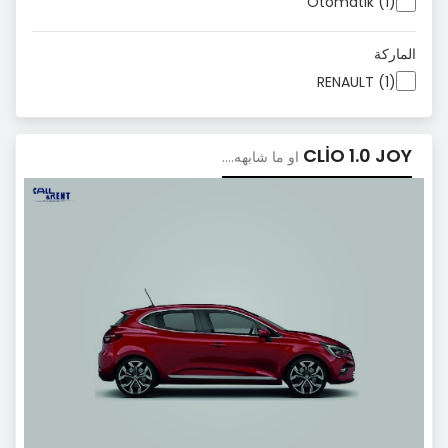
Otomatik (1)
الماركة
RENAULT (1)
CLİO 1.0 JOY
او ما شابهه....