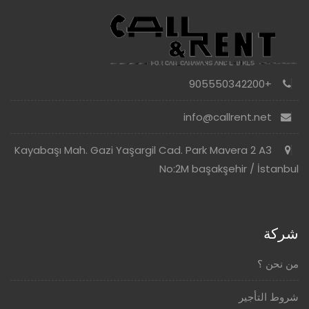
+905550342200
info@callrent.net
Kayabaşı Mah. Gazi Yaşargil Cad. Park Mavera 2 A3
No:2M başakşehir / İstanbul
شركة
من نحن ؟
شروط التأجير