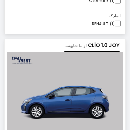
Otomatik (1)
الماركة
RENAULT (1)
CLİO 1.0 JOY
او ما شابهه....