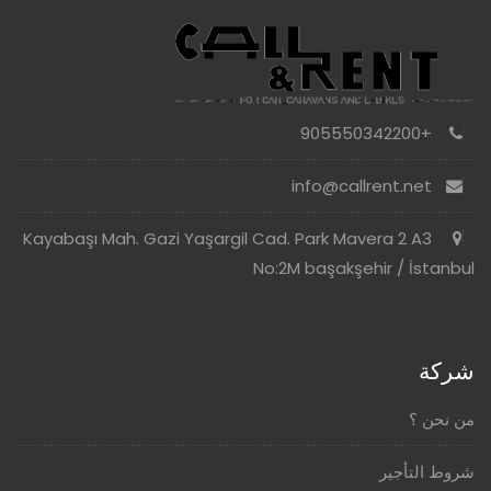
+905550342200
info@callrent.net
Kayabaşı Mah. Gazi Yaşargil Cad. Park Mavera 2 A3
No:2M başakşehir / İstanbul
شركة
من نحن ؟
شروط التأجير