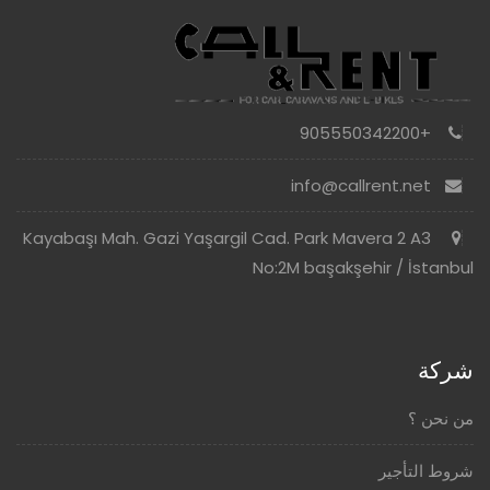
+905550342200
info@callrent.net
Kayabaşı Mah. Gazi Yaşargil Cad. Park Mavera 2 A3
No:2M başakşehir / İstanbul
شركة
من نحن ؟
شروط التأجير