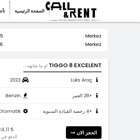
الصفحة الرئيسية
تأج
Merkez
25 صفر 
Merkez
26 صفر 
TIGGO 8 EXCELENT
او ما شابهه....
2023
Lüks Araç
+28 العمر
Benzin
+4 رخصة القيادة السنوية
Otomatik
4.324,11
الحجز الان
الدفع في 