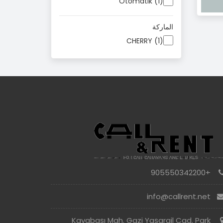
Otomatik (1)
الماركة
CHERRY (1)
+905550342200
info@callrent.net
Kayabaşı Mah. Gazi Yaşargil Cad. Park