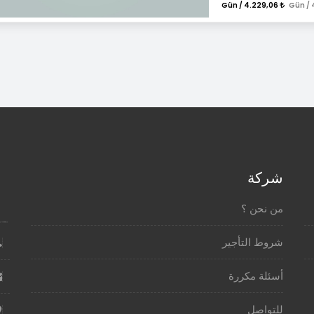
4.229,06 / Gün
شركة
من نحن ؟
شروط التأجير
أسئلة مكررة
للتواصل