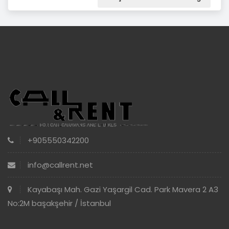
+905550342200
info@callrent.net
Kayabaşı Mah. Gazi Yaşargil Cad. Park Mavera 2 A3
No:2M başakşehir / İstanbul