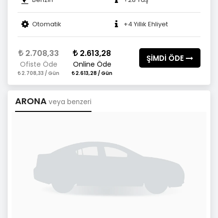
Otomatik
+4 Yıllık Ehliyet
2.708,33
2.613,28
ŞİMDİ ÖDE
Ofiste Öde
Online Öde
2.708,33 / Gün
2.613,28 / Gün
ARONA
veya benzeri