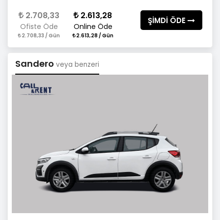
2.708,33
2.613,28
ŞİMDİ ÖDE
Ofiste Öde
Online Öde
2.708,33 / Gün
2.613,28 / Gün
Sandero
veya benzeri