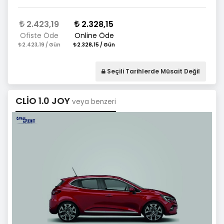
2.423,19
2.328,15
Ofiste Öde
Online Öde
2.423,19 / Gün
2.328,15 / Gün
Seçili Tarihlerde Müsait Değil
CLİO 1.0 JOY
veya benzeri