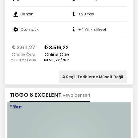
Benzin
+28 Yaş
Otomatik
+4 Yıllık Ehliyet
3.611,27
3.516,22
Ofiste Öde
Online Öde
3.611,27 / Gün
3.516,22 / Gün
Seçili Tarihlerde Müsait Değil
TIGGO 8 EXCELENT
veya benzeri