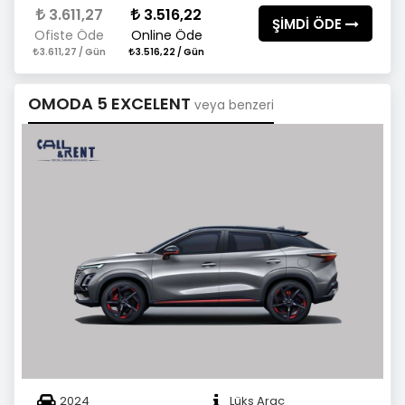
3.611,27
3.516,22
ŞİMDİ ÖDE
Ofiste Öde
Online Öde
3.611,27 / Gün
3.516,22 / Gün
OMODA 5 EXCELENT
veya benzeri
2024
Lüks Araç