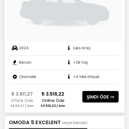
2024
Lüks Araç
Benzin
+28 Yaş
Otomatik
+4 Yıllık Ehliyet
3.611,27
3.516,22
ŞİMDİ ÖDE
Ofiste Öde
Online Öde
3.611,27 / Gün
3.516,22 / Gün
OMODA 5 EXCELENT
veya benzeri