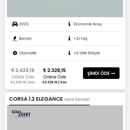
2023
Ekonomik Araç
Benzin
+21 Yaş
Otomatik
+3 Yıllık Ehliyet
2.423,19
2.328,15
ŞİMDİ ÖDE
Ofiste Öde
Online Öde
2.423,19 / Gün
2.328,15 / Gün
CORSA 1.2 ELEGANCE
veya benzeri