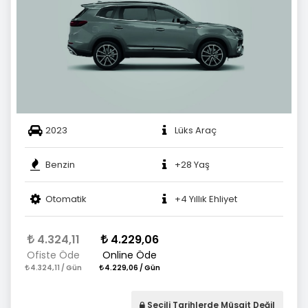
2023
Lüks Araç
Benzin
+28 Yaş
Otomatik
+4 Yıllık Ehliyet
4.324,11
4.229,06
Ofiste Öde
Online Öde
4.324,11 / Gün
4.229,06 / Gün
Seçili Tarihlerde Müsait Değil