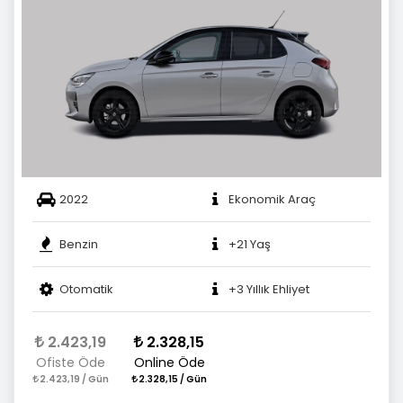
2022
Ekonomik Araç
Benzin
+21 Yaş
Otomatik
+3 Yıllık Ehliyet
2.423,19
2.328,15
Ofiste Öde
Online Öde
2.423,19 / Gün
2.328,15 / Gün