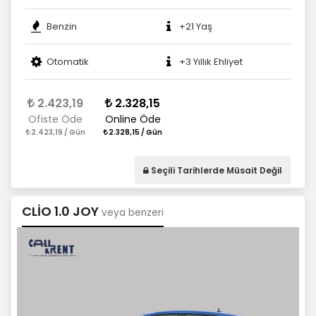
Benzin
+21 Yaş
Otomatik
+3 Yıllık Ehliyet
2.423,19
2.328,15
Ofiste Öde
Online Öde
2.423,19 / Gün
2.328,15 / Gün
Seçili Tarihlerde Müsait Değil
CLİO 1.0 JOY
veya benzeri