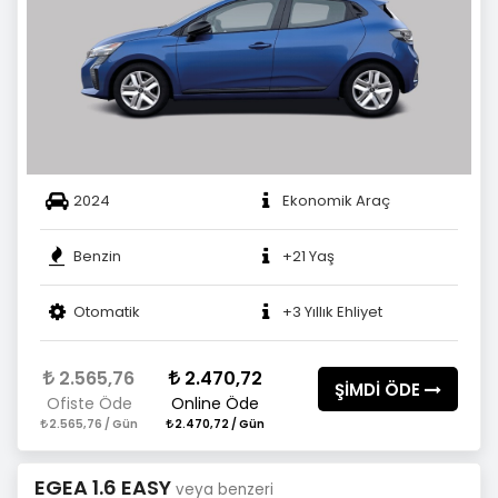
2024
Ekonomik Araç
Benzin
+21 Yaş
Otomatik
+3 Yıllık Ehliyet
2.565,76
2.470,72
ŞİMDİ ÖDE
Ofiste Öde
Online Öde
2.565,76 / Gün
2.470,72 / Gün
EGEA 1.6 EASY
veya benzeri