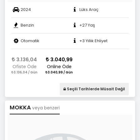
2024
Lüks Araç
Benzin
+27 Yaş
Otomatik
+3 Yıllık Ehliyet
3.136,04
3.040,99
Ofiste Öde
Online Öde
3.136,04 / Gün
3.040,99 / Gün
Seçili Tarihlerde Müsait Değil
MOKKA
veya benzeri