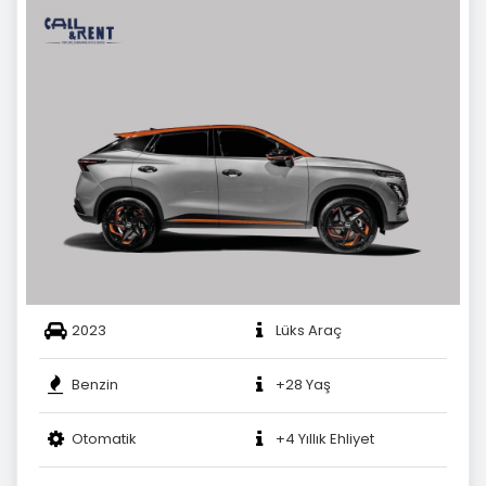
2023
Lüks Araç
Benzin
+28 Yaş
Otomatik
+4 Yıllık Ehliyet