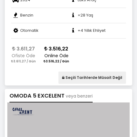
Benzin
+28 Yaş
Otomatik
+4 Yıllık Ehliyet
3.611,27
3.516,22
Ofiste Öde
Online Öde
3.611,27 / Gün
3.516,22 / Gün
Seçili Tarihlerde Müsait Değil
OMODA 5 EXCELENT
veya benzeri