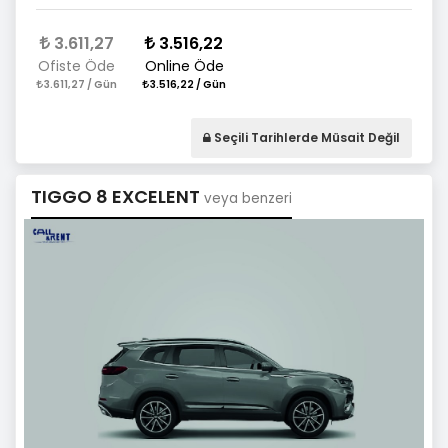
3.611,27
3.516,22
Ofiste Öde
Online Öde
3.611,27 / Gün
3.516,22 / Gün
Seçili Tarihlerde Müsait Değil
TIGGO 8 EXCELENT
veya benzeri