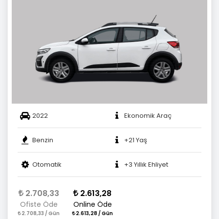
2022
Ekonomik Araç
Benzin
+21 Yaş
Otomatik
+3 Yıllık Ehliyet
2.708,33
2.613,28
Ofiste Öde
Online Öde
2.708,33 / Gün
2.613,28 / Gün