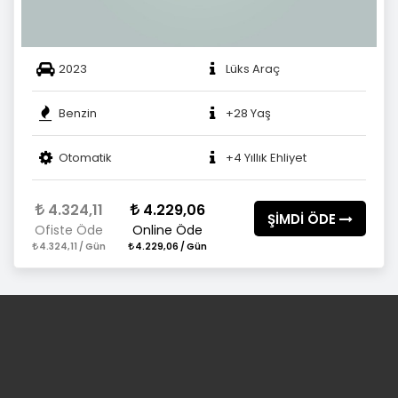
2023
Lüks Araç
Benzin
+28 Yaş
Otomatik
+4 Yıllık Ehliyet
4.324,11
4.229,06
ŞİMDİ ÖDE
Ofiste Öde
Online Öde
4.324,11 / Gün
4.229,06 / Gün