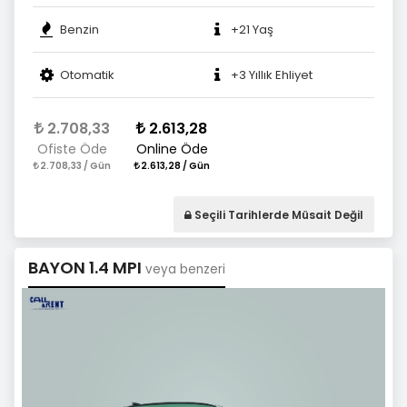
Benzin
+21 Yaş
Otomatik
+3 Yıllık Ehliyet
2.708,33
2.613,28
Ofiste Öde
Online Öde
2.708,33 / Gün
2.613,28 / Gün
Seçili Tarihlerde Müsait Değil
BAYON 1.4 MPI
veya benzeri