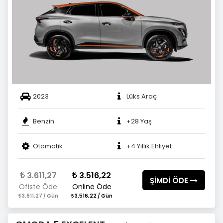
2023
Lüks Araç
Benzin
+28 Yaş
Otomatik
+4 Yıllık Ehliyet
3.611,27
3.516,22
ŞİMDİ ÖDE
Ofiste Öde
Online Öde
3.611,27 / Gün
3.516,22 / Gün