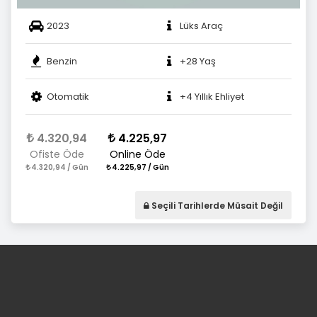
2023
Lüks Araç
Benzin
+28 Yaş
Otomatik
+4 Yıllık Ehliyet
4.320,94
4.225,97
Ofiste Öde
Online Öde
4.320,94 / Gün
4.225,97 / Gün
Seçili Tarihlerde Müsait Değil