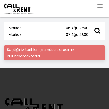
Togg
navi
Merkez
06 Ağu 22:00
Merkez
07 Ağu 22:00
Seçtiğiniz tarihler için müsait aracımız
bulunmamaktadır!