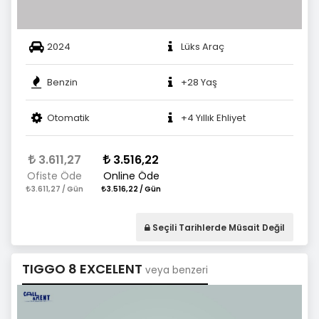
2024
Lüks Araç
Benzin
+28 Yaş
Otomatik
+4 Yıllık Ehliyet
3.611,27
3.516,22
Ofiste Öde
Online Öde
3.611,27 / Gün
3.516,22 / Gün
Seçili Tarihlerde Müsait Değil
TIGGO 8 EXCELENT
veya benzeri