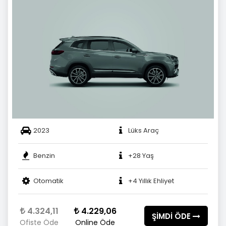
2023
Lüks Araç
Benzin
+28 Yaş
Otomatik
+4 Yıllık Ehliyet
4.324,11
4.229,06
ŞİMDİ ÖDE
Ofiste Öde
Online Öde