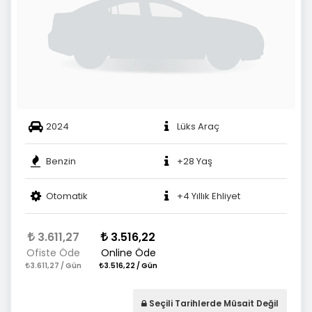
2024
Lüks Araç
Benzin
+28 Yaş
Otomatik
+4 Yıllık Ehliyet
3.611,27
3.516,22
Ofiste Öde
Online Öde
3.611,27 / Gün
3.516,22 / Gün
Seçili Tarihlerde Müsait Değil