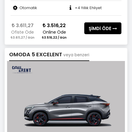
Otomatik
+4 Yıllık Ehliyet
3.611,27
3.516,22
ŞİMDİ ÖDE
Ofiste Öde
Online Öde
3.611,27 / Gün
3.516,22 / Gün
OMODA 5 EXCELENT
veya benzeri