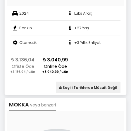
2024
Lüks Araç
Benzin
+27 Yaş
Otomatik
+3 Yıllık Ehliyet
3.136,04
3.040,99
Ofiste Öde
Online Öde
3.136,04 / Gün
3.040,99 / Gün
Seçili Tarihlerde Müsait Değil
MOKKA
veya benzeri