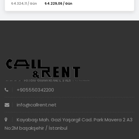
4.324,11 / Gün
4.229,06 / Gün
+905550342200
info@callrent.net
Kayabaşı Mah. Gazi Yaşargil Cad. Park Mavera 2 A3
No:2M başakşehir / İstanbul