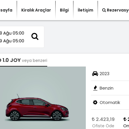
sayfa
Kiralık Araçlar
Bilgi
İletişim
Rezervasy
8 Ağu 05:00
9 Ağu 05:00
O 1.0 JOY
veya benzeri
2023
Benzin
Otomatik
2.423,19
2
Ofiste Öde
On