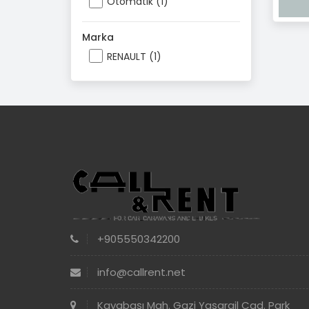
Otomatik (1)
Marka
RENAULT (1)
+905550342200
info@callrent.net
Kayabaşı Mah. Gazi Yaşargil Cad. Park