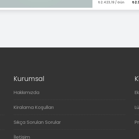
2.423,19 / Gün
2.
Kurumsal
K
Hakkımızda
E
Kiralama Koşulları
L
Sıkça Sorulan Sorular
P
İletişim