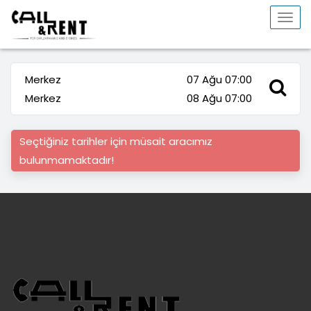
Togg
navi
Merkez
07 Ağu 07:00
Merkez
08 Ağu 07:00
Seçtiğiniz tarihler için müsait aracımız
bulunmamaktadır!