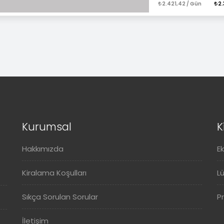
2.421,42 / Gün
2.
Kurumsal
K
Hakkımızda
E
Kiralama Koşulları
L
Sıkça Sorulan Sorular
P
İletişim