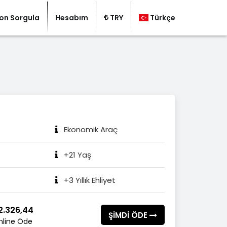
on Sorgula
Hesabım
TRY
Türkçe
Ekonomik Araç
+21 Yaş
+3 Yıllık Ehliyet
2.326,44
ŞİMDİ ÖDE
nline Öde