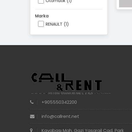
Otomatik (1)
Marka
RENAULT (1)
+905550342200
info@callrent.net
Kayabaşı Mah. Gazi Yaşargil Cad. Park