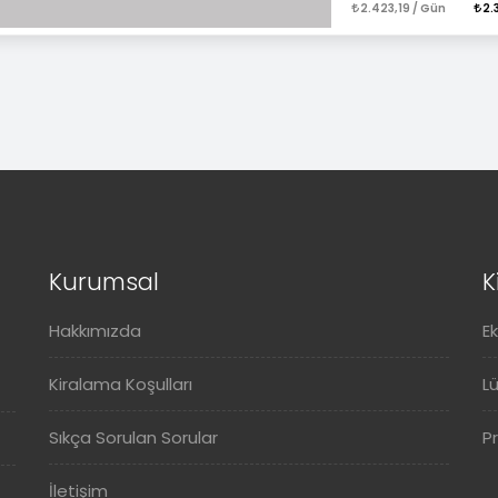
2.423,19 / Gün
2.
Kurumsal
K
Hakkımızda
E
Kiralama Koşulları
L
Sıkça Sorulan Sorular
P
İletişim