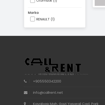
Otomatik (1)
Marka
RENAULT (1)
+905550342200
info@callrent.net
Kayabaşı Mah. Gazi Yaşargil Cad. Park