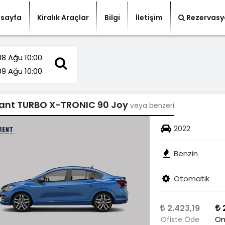
sayfa
Kiralık Araçlar
Bilgi
İletişim
Rezervasy
08 Ağu 10:00
09 Ağu 10:00
iant TURBO X-TRONIC 90 Joy
veya benzeri
2022
Benzin
Otomatik
2.423,19
2
Ofiste Öde
On