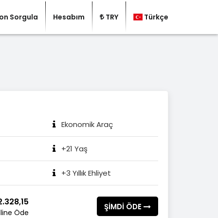
on Sorgula
Hesabım
TRY
Türkçe
Ekonomik Araç
+21 Yaş
+3 Yıllık Ehliyet
.328,15
ŞİMDİ ÖDE
line Öde