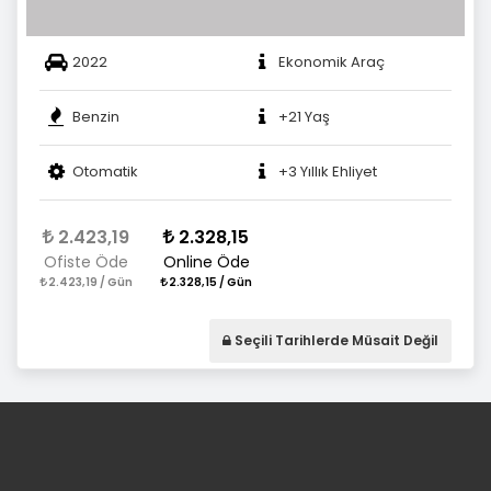
2022
Ekonomik Araç
Benzin
+21 Yaş
Otomatik
+3 Yıllık Ehliyet
2.423,19
2.328,15
Ofiste Öde
Online Öde
2.423,19 / Gün
2.328,15 / Gün
Seçili Tarihlerde Müsait Değil