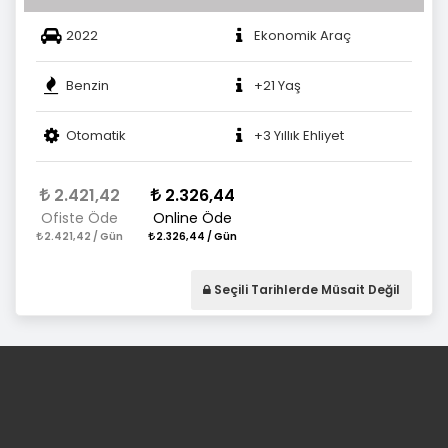
2022
Ekonomik Araç
Benzin
+21 Yaş
Otomatik
+3 Yıllık Ehliyet
2.421,42
2.326,44
Ofiste Öde
Online Öde
2.421,42 / Gün
2.326,44 / Gün
Seçili Tarihlerde Müsait Değil